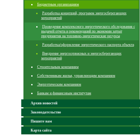
Бюджетным организациям
Разработка концепций, программ энергосберегающих
мероприятий
Проведение комплексного энергетического обследования с
выдачей отчета и рекомендаций по экономии затрат
предприятия на топливно-энергетические ресурсы
Разработка/оформление энергетического паспорта объекта
Внедрение энергосервисных и энергосберегающих
мероприятий
Строительным компаниям
Собственникам жилья, управляющим компаниям
Энергетическим компаниям
Банкам и финансовым институтам
Архив новостей
Законодательство
Пишите нам
Карта сайта